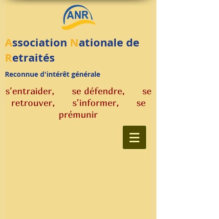
A
ssociation
N
ationale de
R
etraités
R
econ
nue d'intérêt générale
s'entraider, se défendre, se
retrouver,
s'informer, se
prémunir