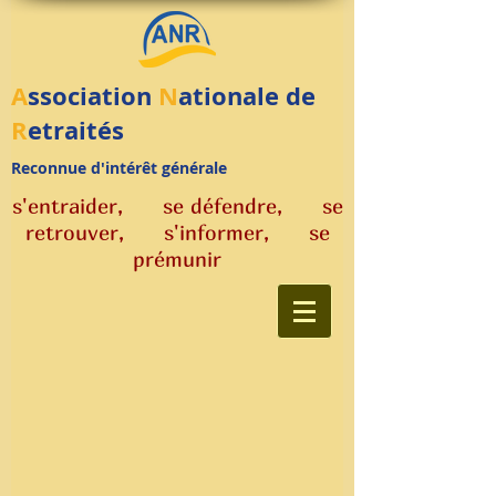
A
ssociation
N
ationale de
R
etraités
R
econ
nue d'intérêt générale
s'entraider, se défendre, se
retrouver,
s'informer, se
prémunir