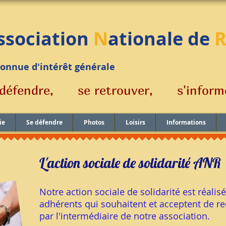
ssociation
N
ationale de
con
nue d'intérêt générale
e défendre, se retrouver,
s'infor
ie
Se défendre
Photos
Loisirs
Informations
L'action sociale de solidarité ANR
Notre action sociale de solidarité est réalis
adhérents qui souhaitent et acceptent de re
par l'intermédiaire de notre association.