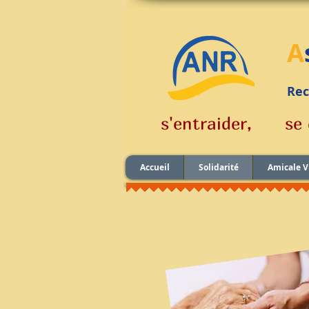
A
R
e
s'entraider, s
Accueil
Solidarité
Amicale V